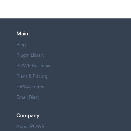
Main
Blog
Plugin Library
POWR Business
Plans & Pricing
HIPAA Forms
Email Blast
Company
About POWR