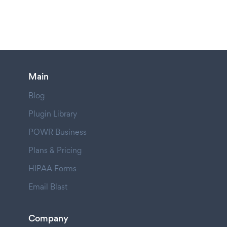
Main
Blog
Plugin Library
POWR Business
Plans & Pricing
HIPAA Forms
Email Blast
Company