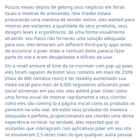
Poucos meses depois de getting seus negócios em feiras
locais e mostras de artesanato, rbia shades estava
procurando uma maneira de vender online. eles wanted para
mostrar aos visitantes a qualidade de seus produtos, seus
designs leves e ergonômicos, de uma forma visualmente
atraente. seu Flazio não forneceu uma solução adequada
para isso. eles tentaram um different third-party apps antes
de encontrar o powr slider e nenhum deles parecia fazer
parte do site e eram desajeitados e difíceis de usar.
Em a small amount of time de se inscrever com pop-up powr,
eles foram capazes de boost seus contatos em mais de 250%
(mais de 600 contatos reais) e ter steadily aumentado sua
mídia social para mais de 6.000 seguidores utilizando powr
social alimentar em seu site. eles added powr slider como
uma forma visual de mostrar rapidamente a seus clientes
como eles são coming to a página inicial como os produtos se
parecem na vida real. ele exibe seus produtos de maneira
adequada e perfeita, proporcionando aos clientes uma ótima
experiência no local. na verdade, eles reported que os
visitantes que interagiram com aplicativos powr em seu site
se envolveram 2,5 vezes mais do que qualquer outra pessoa