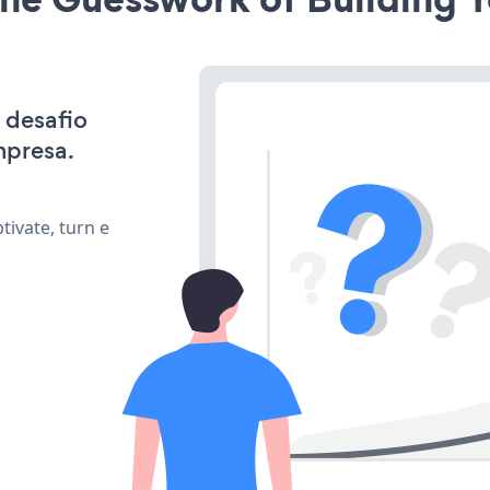
 desafio
mpresa.
ivate, turn e