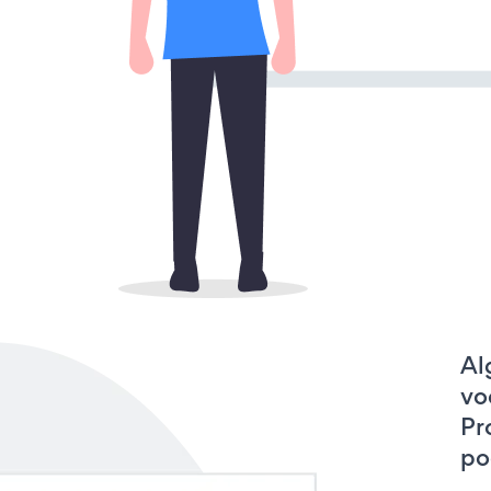
Al
vo
Pr
po