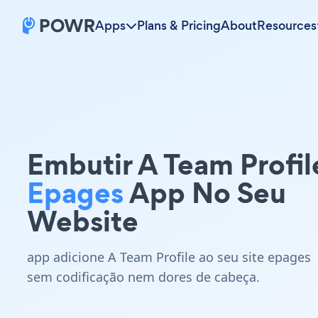
Apps
Plans & Pricing
About
Resources
Embutir A Team Profil
Epages
App No Seu
Website
app adicione A Team Profile ao seu site epages
sem codificação nem dores de cabeça.