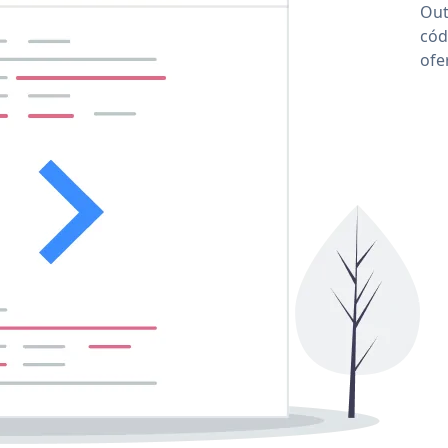
Out
cód
ofe