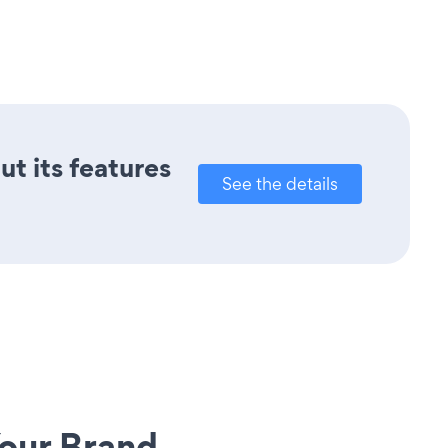
ut its features
See the details
our Brand