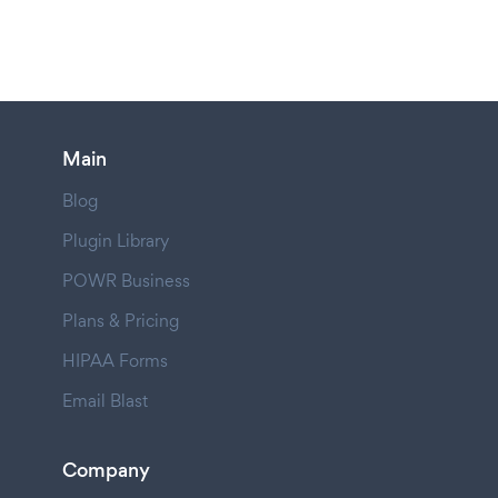
Main
Blog
Plugin Library
POWR Business
Plans & Pricing
HIPAA Forms
Email Blast
Company