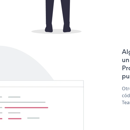
Al
un
Pr
pu
Otr
cód
Tea