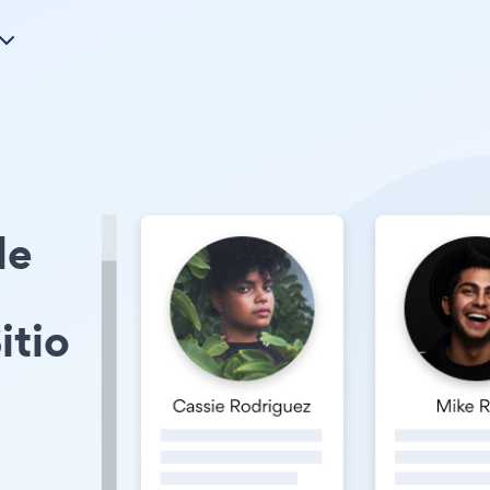
le
itio