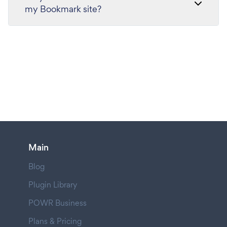
my Bookmark site?
Main
Blog
Plugin Library
POWR Business
Plans & Pricing