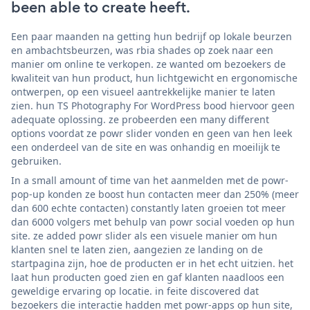
been able to create heeft.
Een paar maanden na getting hun bedrijf op lokale beurzen
en ambachtsbeurzen, was rbia shades op zoek naar een
manier om online te verkopen. ze wanted om bezoekers de
kwaliteit van hun product, hun lichtgewicht en ergonomische
ontwerpen, op een visueel aantrekkelijke manier te laten
zien. hun TS Photography For WordPress bood hiervoor geen
adequate oplossing. ze probeerden een many different
options voordat ze powr slider vonden en geen van hen leek
een onderdeel van de site en was onhandig en moeilijk te
gebruiken.
In a small amount of time van het aanmelden met de powr-
pop-up konden ze boost hun contacten meer dan 250% (meer
dan 600 echte contacten) constantly laten groeien tot meer
dan 6000 volgers met behulp van powr social voeden op hun
site. ze added powr slider als een visuele manier om hun
klanten snel te laten zien, aangezien ze landing on de
startpagina zijn, hoe de producten er in het echt uitzien. het
laat hun producten goed zien en gaf klanten naadloos een
geweldige ervaring op locatie. in feite discovered dat
bezoekers die interactie hadden met powr-apps op hun site,