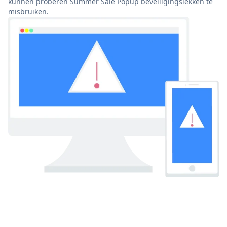
kunnen proberen Summer Sale Popup beveiligingslekken te
misbruiken.