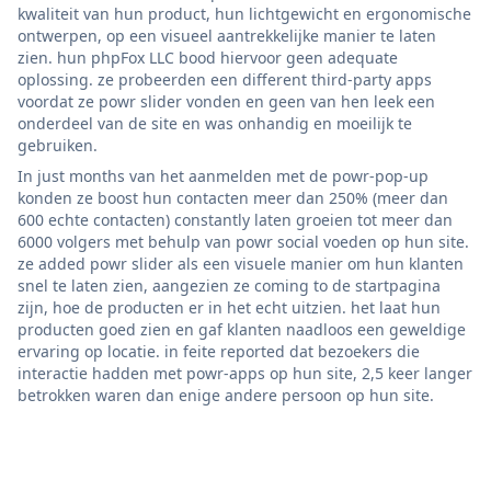
kwaliteit van hun product, hun lichtgewicht en ergonomische
ontwerpen, op een visueel aantrekkelijke manier te laten
zien. hun phpFox LLC bood hiervoor geen adequate
oplossing. ze probeerden een different third-party apps
voordat ze powr slider vonden en geen van hen leek een
onderdeel van de site en was onhandig en moeilijk te
gebruiken.
In just months van het aanmelden met de powr-pop-up
konden ze boost hun contacten meer dan 250% (meer dan
600 echte contacten) constantly laten groeien tot meer dan
6000 volgers met behulp van powr social voeden op hun site.
ze added powr slider als een visuele manier om hun klanten
snel te laten zien, aangezien ze coming to de startpagina
zijn, hoe de producten er in het echt uitzien. het laat hun
producten goed zien en gaf klanten naadloos een geweldige
ervaring op locatie. in feite reported dat bezoekers die
interactie hadden met powr-apps op hun site, 2,5 keer langer
betrokken waren dan enige andere persoon op hun site.