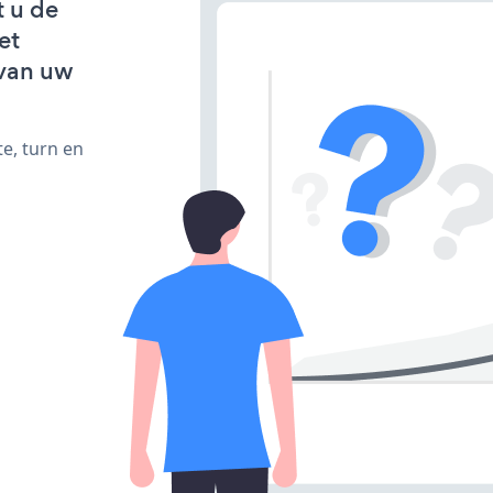
t u de
et
van uw
e, turn en