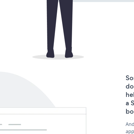
So
do
he
a 
bo
And
app