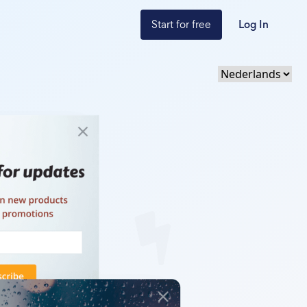
Start for free
Log In