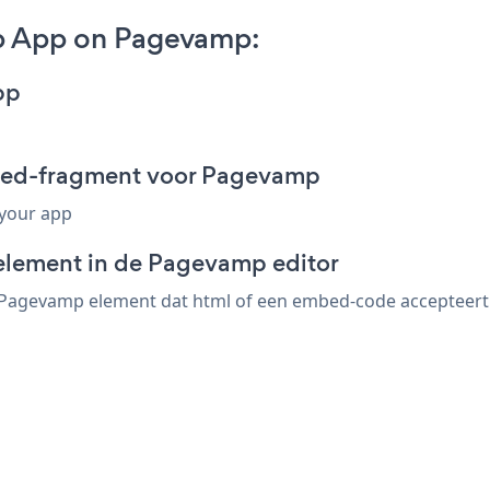
p App on Pagevamp:
pp
bed-fragment voor Pagevamp
 your app
-element in de Pagevamp editor
agevamp element dat html of een embed-code accepteert. s