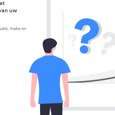
et
van uw
ivate, make en