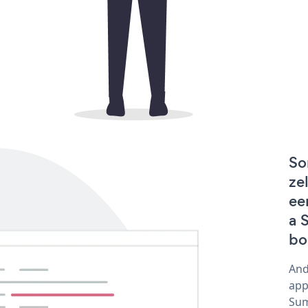
So
ze
ee
a 
bo
And
app
Sum