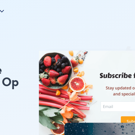
e
 Op