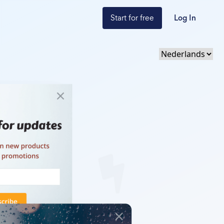
Start for free
Log In