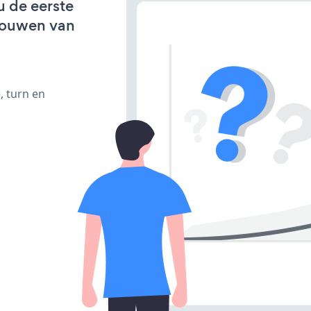
u de eerste
bouwen van
, turn en