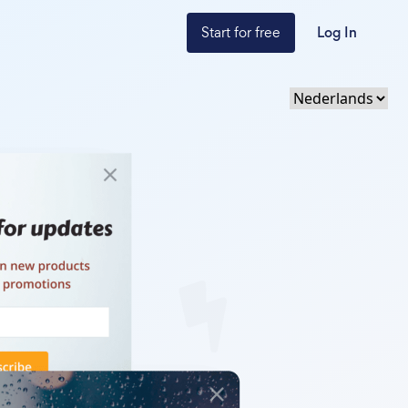
Start for free
Log In