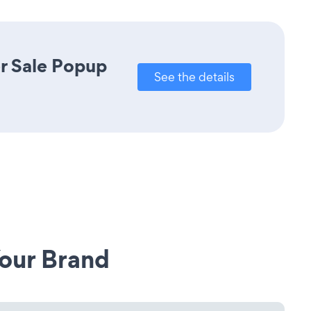
r Sale Popup
See the details
our Brand