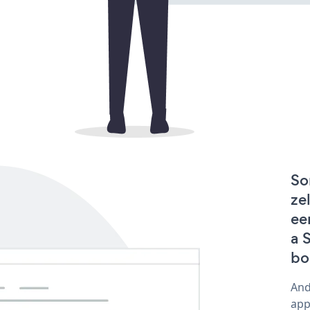
So
ze
ee
a 
bo
And
app