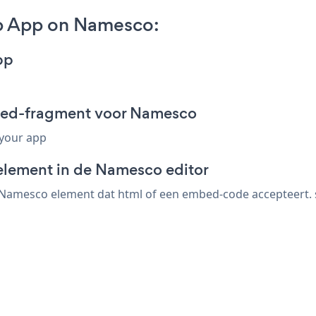
p App on Namesco:
pp
bed-fragment voor Namesco
 your app
element in de Namesco editor
amesco element dat html of een embed-code accepteert. sl