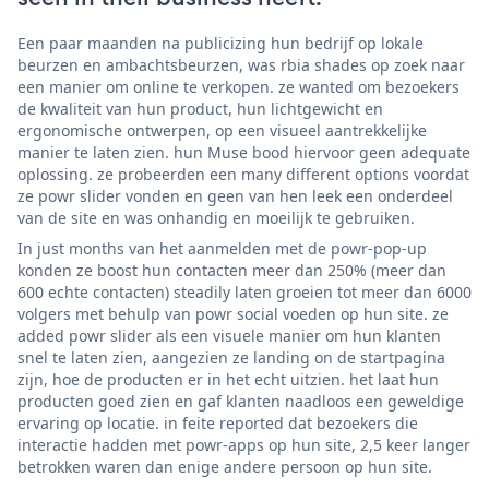
Een paar maanden na publicizing hun bedrijf op lokale
beurzen en ambachtsbeurzen, was rbia shades op zoek naar
een manier om online te verkopen. ze wanted om bezoekers
de kwaliteit van hun product, hun lichtgewicht en
ergonomische ontwerpen, op een visueel aantrekkelijke
manier te laten zien. hun Muse bood hiervoor geen adequate
oplossing. ze probeerden een many different options voordat
ze powr slider vonden en geen van hen leek een onderdeel
van de site en was onhandig en moeilijk te gebruiken.
In just months van het aanmelden met de powr-pop-up
konden ze boost hun contacten meer dan 250% (meer dan
600 echte contacten) steadily laten groeien tot meer dan 6000
volgers met behulp van powr social voeden op hun site. ze
added powr slider als een visuele manier om hun klanten
snel te laten zien, aangezien ze landing on de startpagina
zijn, hoe de producten er in het echt uitzien. het laat hun
producten goed zien en gaf klanten naadloos een geweldige
ervaring op locatie. in feite reported dat bezoekers die
interactie hadden met powr-apps op hun site, 2,5 keer langer
betrokken waren dan enige andere persoon op hun site.