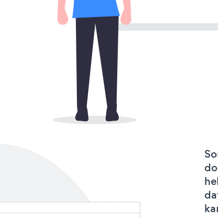
So
do
he
da
ka