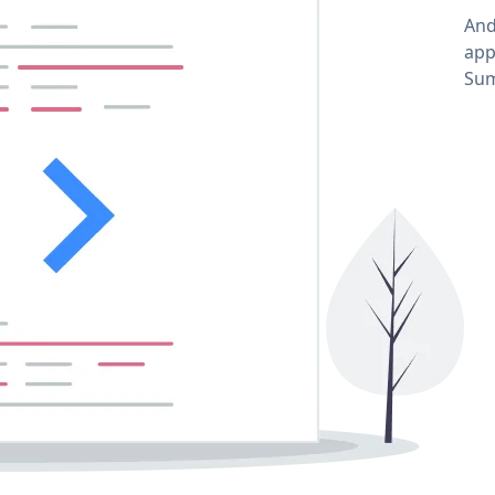
And
app
Sum