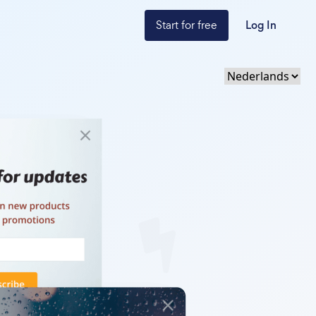
Start for free
Log In