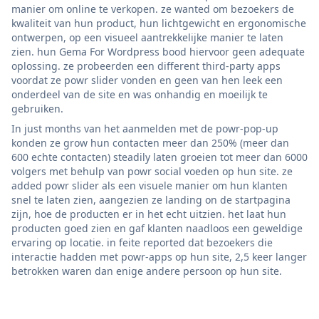
manier om online te verkopen. ze wanted om bezoekers de
kwaliteit van hun product, hun lichtgewicht en ergonomische
ontwerpen, op een visueel aantrekkelijke manier te laten
zien. hun Gema For Wordpress bood hiervoor geen adequate
oplossing. ze probeerden een different third-party apps
voordat ze powr slider vonden en geen van hen leek een
onderdeel van de site en was onhandig en moeilijk te
gebruiken.
In just months van het aanmelden met de powr-pop-up
konden ze grow hun contacten meer dan 250% (meer dan
600 echte contacten) steadily laten groeien tot meer dan 6000
volgers met behulp van powr social voeden op hun site. ze
added powr slider als een visuele manier om hun klanten
snel te laten zien, aangezien ze landing on de startpagina
zijn, hoe de producten er in het echt uitzien. het laat hun
producten goed zien en gaf klanten naadloos een geweldige
ervaring op locatie. in feite reported dat bezoekers die
interactie hadden met powr-apps op hun site, 2,5 keer langer
betrokken waren dan enige andere persoon op hun site.