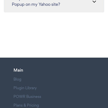
Popup on my Yahoo site?
Main
Blog
Plugin Library
POWR Business
Plans & Pricing