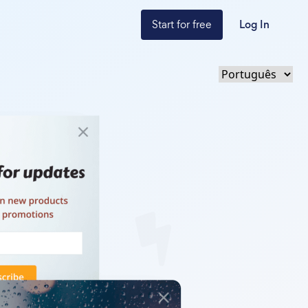
Start for free
Log In