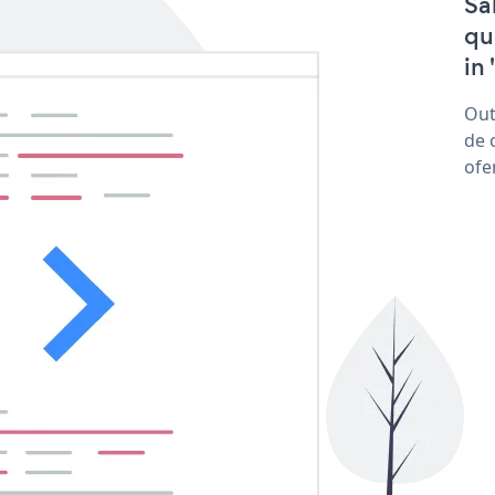
Sa
qu
in 
Out
de 
ofe