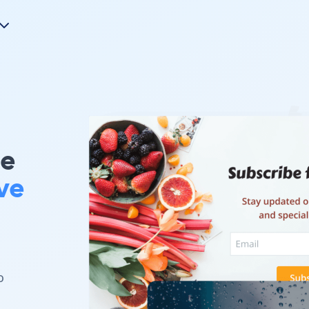
le
ve
u
o