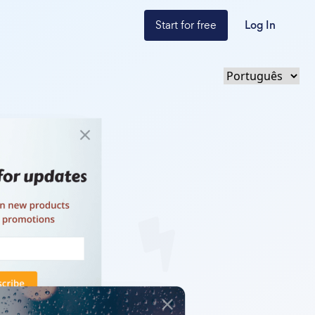
Start for free
Log In