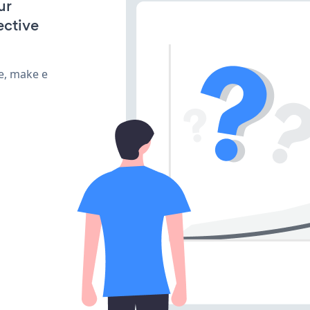
ur
ective
e, make e