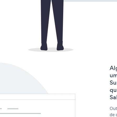
Al
um
Su
qu
Sa
Out
de 