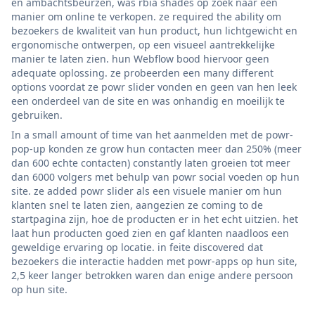
en ambachtsbeurzen, was rbia shades op zoek naar een
manier om online te verkopen. ze required the ability om
bezoekers de kwaliteit van hun product, hun lichtgewicht en
ergonomische ontwerpen, op een visueel aantrekkelijke
manier te laten zien. hun Webflow bood hiervoor geen
adequate oplossing. ze probeerden een many different
options voordat ze powr slider vonden en geen van hen leek
een onderdeel van de site en was onhandig en moeilijk te
gebruiken.
In a small amount of time van het aanmelden met de powr-
pop-up konden ze grow hun contacten meer dan 250% (meer
dan 600 echte contacten) constantly laten groeien tot meer
dan 6000 volgers met behulp van powr social voeden op hun
site. ze added powr slider als een visuele manier om hun
klanten snel te laten zien, aangezien ze coming to de
startpagina zijn, hoe de producten er in het echt uitzien. het
laat hun producten goed zien en gaf klanten naadloos een
geweldige ervaring op locatie. in feite discovered dat
bezoekers die interactie hadden met powr-apps op hun site,
2,5 keer langer betrokken waren dan enige andere persoon
op hun site.