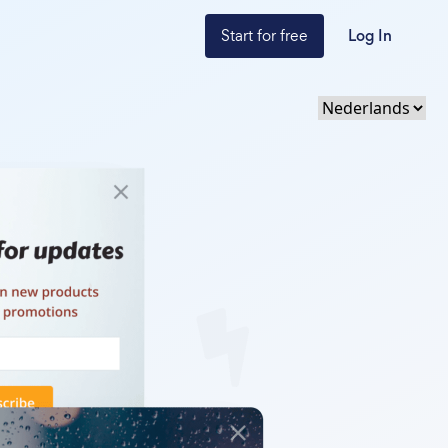
Start for free
Log In