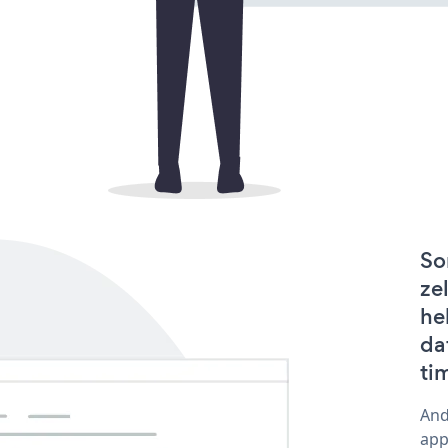
So
ze
he
da
ti
And
app