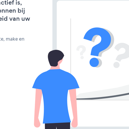
tief is,
onnen bij
eid van uw
te, make en