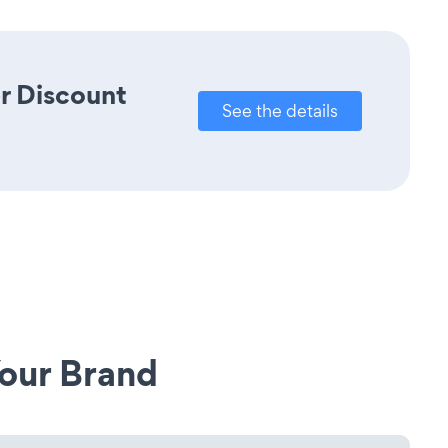
r Discount
See the details
our Brand