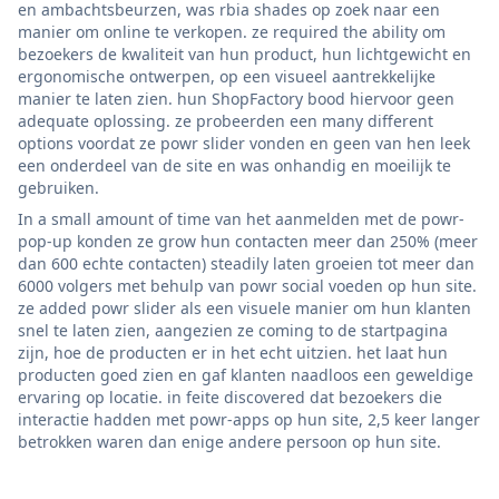
en ambachtsbeurzen, was rbia shades op zoek naar een
manier om online te verkopen. ze required the ability om
bezoekers de kwaliteit van hun product, hun lichtgewicht en
ergonomische ontwerpen, op een visueel aantrekkelijke
manier te laten zien. hun ShopFactory bood hiervoor geen
adequate oplossing. ze probeerden een many different
options voordat ze powr slider vonden en geen van hen leek
een onderdeel van de site en was onhandig en moeilijk te
gebruiken.
In a small amount of time van het aanmelden met de powr-
pop-up konden ze grow hun contacten meer dan 250% (meer
dan 600 echte contacten) steadily laten groeien tot meer dan
6000 volgers met behulp van powr social voeden op hun site.
ze added powr slider als een visuele manier om hun klanten
snel te laten zien, aangezien ze coming to de startpagina
zijn, hoe de producten er in het echt uitzien. het laat hun
producten goed zien en gaf klanten naadloos een geweldige
ervaring op locatie. in feite discovered dat bezoekers die
interactie hadden met powr-apps op hun site, 2,5 keer langer
betrokken waren dan enige andere persoon op hun site.