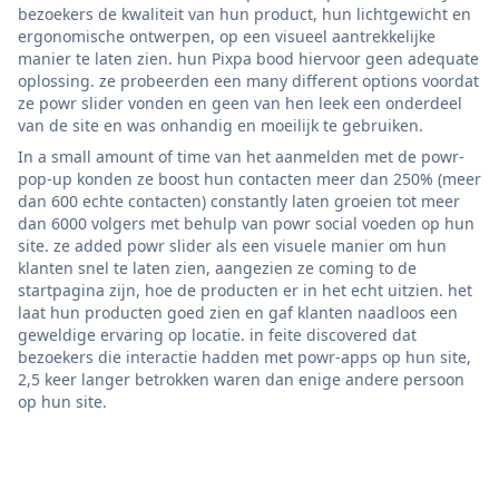
bezoekers de kwaliteit van hun product, hun lichtgewicht en
ergonomische ontwerpen, op een visueel aantrekkelijke
manier te laten zien. hun Pixpa bood hiervoor geen adequate
oplossing. ze probeerden een many different options voordat
ze powr slider vonden en geen van hen leek een onderdeel
van de site en was onhandig en moeilijk te gebruiken.
In a small amount of time van het aanmelden met de powr-
pop-up konden ze boost hun contacten meer dan 250% (meer
dan 600 echte contacten) constantly laten groeien tot meer
dan 6000 volgers met behulp van powr social voeden op hun
site. ze added powr slider als een visuele manier om hun
klanten snel te laten zien, aangezien ze coming to de
startpagina zijn, hoe de producten er in het echt uitzien. het
laat hun producten goed zien en gaf klanten naadloos een
geweldige ervaring op locatie. in feite discovered dat
bezoekers die interactie hadden met powr-apps op hun site,
2,5 keer langer betrokken waren dan enige andere persoon
op hun site.