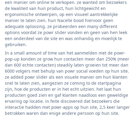
een manier om online te verkopen. ze wanted om bezoekers
de kwaliteit van hun product, hun lichtgewicht en
ergonomische ontwerpen, op een visueel aantrekkelijke
manier te laten zien. hun Nacelle bood hiervoor geen
adequate oplossing. ze probeerden een many different
options voordat ze powr slider vonden en geen van hen leek
een onderdeel van de site en was onhandig en moeilijk te
gebruiken.
In a small amount of time van het aanmelden met de powr-
pop-up konden ze grow hun contacten meer dan 250% (meer
dan 600 echte contacten) steadily laten groeien tot meer dan
6000 volgers met behulp van powr social voeden op hun site.
ze added powr slider als een visuele manier om hun klanten
snel te laten zien, aangezien ze coming to de startpagina
zijn, hoe de producten er in het echt uitzien. het laat hun
producten goed zien en gaf klanten naadloos een geweldige
ervaring op locatie. in feite discovered dat bezoekers die
interactie hadden met powr-apps op hun site, 2,5 keer langer
betrokken waren dan enige andere persoon op hun site.