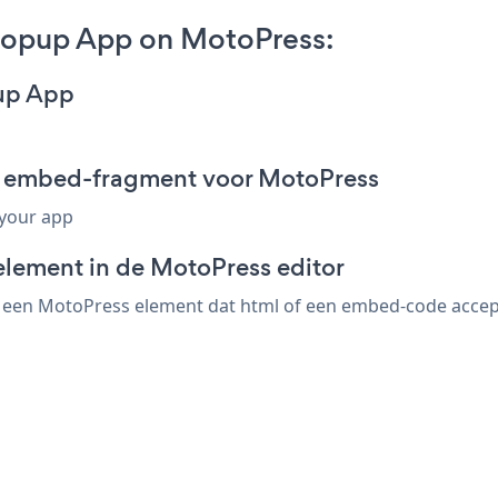
Popup App on MotoPress:
up App
p embed-fragment voor MotoPress
 your app
element in de MotoPress editor
en MotoPress element dat html of een embed-code accepte