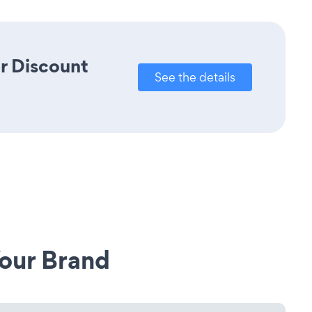
r Discount
See the details
our Brand