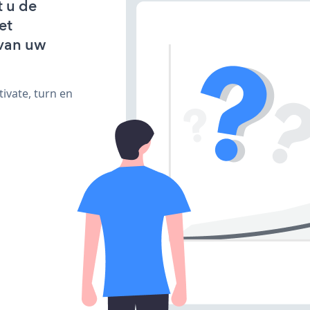
t u de
et
van uw
ivate, turn en