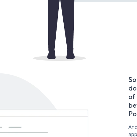
So
do
of
be
Po
And
app