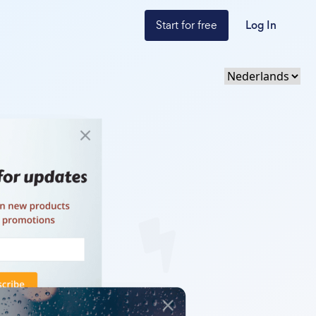
Start for free
Log In