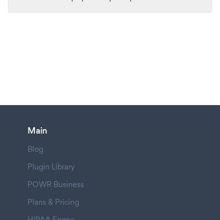
Main
Blog
Plugin Library
POWR Business
Plans & Pricing
HIPAA Forms