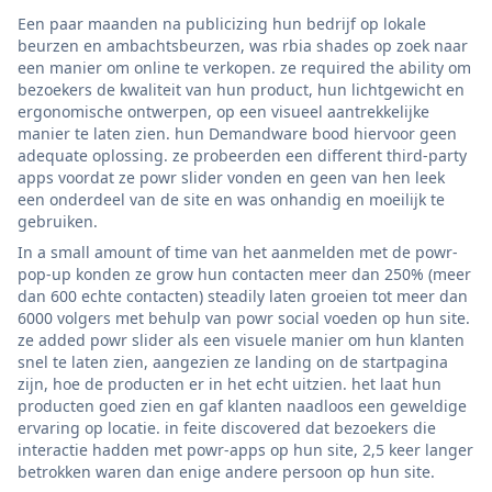
Een paar maanden na publicizing hun bedrijf op lokale
beurzen en ambachtsbeurzen, was rbia shades op zoek naar
een manier om online te verkopen. ze required the ability om
bezoekers de kwaliteit van hun product, hun lichtgewicht en
ergonomische ontwerpen, op een visueel aantrekkelijke
manier te laten zien. hun Demandware bood hiervoor geen
adequate oplossing. ze probeerden een different third-party
apps voordat ze powr slider vonden en geen van hen leek
een onderdeel van de site en was onhandig en moeilijk te
gebruiken.
In a small amount of time van het aanmelden met de powr-
pop-up konden ze grow hun contacten meer dan 250% (meer
dan 600 echte contacten) steadily laten groeien tot meer dan
6000 volgers met behulp van powr social voeden op hun site.
ze added powr slider als een visuele manier om hun klanten
snel te laten zien, aangezien ze landing on de startpagina
zijn, hoe de producten er in het echt uitzien. het laat hun
producten goed zien en gaf klanten naadloos een geweldige
ervaring op locatie. in feite discovered dat bezoekers die
interactie hadden met powr-apps op hun site, 2,5 keer langer
betrokken waren dan enige andere persoon op hun site.