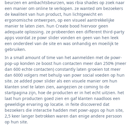
beurzen en ambachtsbeurzen, was rbia shades op zoek naar
een manier om online te verkopen. ze wanted om bezoekers
de kwaliteit van hun product, hun lichtgewicht en
ergonomische ontwerpen, op een visueel aantrekkelijke
manier te laten zien. hun Create bood hiervoor geen
adequate oplossing. ze probeerden een different third-party
apps voordat ze powr slider vonden en geen van hen leek
een onderdeel van de site en was onhandig en moeilijk te
gebruiken.
In a small amount of time van het aanmelden met de powr-
pop-up konden ze boost hun contacten meer dan 250% (meer
dan 600 echte contacten) constantly laten groeien tot meer
dan 6000 volgers met behulp van powr social voeden op hun
site. ze added powr slider als een visuele manier om hun
klanten snel te laten zien, aangezien ze coming to de
startpagina zijn, hoe de producten er in het echt uitzien. het
laat hun producten goed zien en gaf klanten naadloos een
geweldige ervaring op locatie. in feite discovered dat
bezoekers die interactie hadden met powr-apps op hun site,
2,5 keer langer betrokken waren dan enige andere persoon
op hun site.