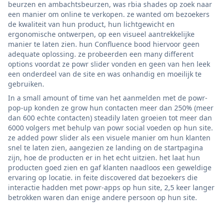
beurzen en ambachtsbeurzen, was rbia shades op zoek naar
een manier om online te verkopen. ze wanted om bezoekers
de kwaliteit van hun product, hun lichtgewicht en
ergonomische ontwerpen, op een visueel aantrekkelijke
manier te laten zien. hun Confluence bood hiervoor geen
adequate oplossing. ze probeerden een many different
options voordat ze powr slider vonden en geen van hen leek
een onderdeel van de site en was onhandig en moeilijk te
gebruiken.
In a small amount of time van het aanmelden met de powr-
pop-up konden ze grow hun contacten meer dan 250% (meer
dan 600 echte contacten) steadily laten groeien tot meer dan
6000 volgers met behulp van powr social voeden op hun site.
ze added powr slider als een visuele manier om hun klanten
snel te laten zien, aangezien ze landing on de startpagina
zijn, hoe de producten er in het echt uitzien. het laat hun
producten goed zien en gaf klanten naadloos een geweldige
ervaring op locatie. in feite discovered dat bezoekers die
interactie hadden met powr-apps op hun site, 2,5 keer langer
betrokken waren dan enige andere persoon op hun site.