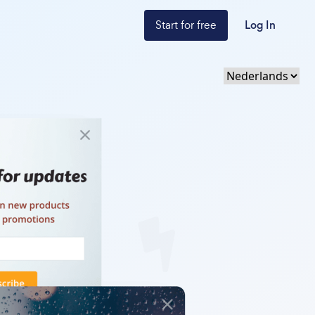
Start for free
Log In