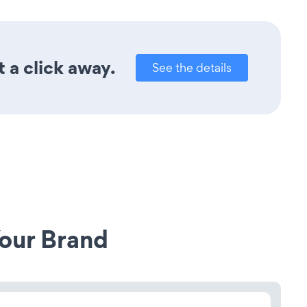
 a click away.
See the details
our Brand