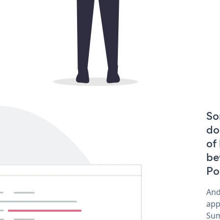
So
do
of
be
Po
And
app
Sum