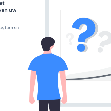
et
van uw
e, turn en