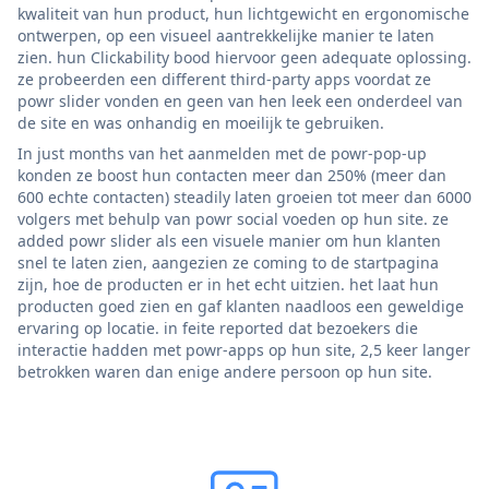
kwaliteit van hun product, hun lichtgewicht en ergonomische
ontwerpen, op een visueel aantrekkelijke manier te laten
zien. hun Clickability bood hiervoor geen adequate oplossing.
ze probeerden een different third-party apps voordat ze
powr slider vonden en geen van hen leek een onderdeel van
de site en was onhandig en moeilijk te gebruiken.
In just months van het aanmelden met de powr-pop-up
konden ze boost hun contacten meer dan 250% (meer dan
600 echte contacten) steadily laten groeien tot meer dan 6000
volgers met behulp van powr social voeden op hun site. ze
added powr slider als een visuele manier om hun klanten
snel te laten zien, aangezien ze coming to de startpagina
zijn, hoe de producten er in het echt uitzien. het laat hun
producten goed zien en gaf klanten naadloos een geweldige
ervaring op locatie. in feite reported dat bezoekers die
interactie hadden met powr-apps op hun site, 2,5 keer langer
betrokken waren dan enige andere persoon op hun site.