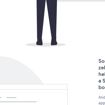
So
ze
he
a 
bo
And
app