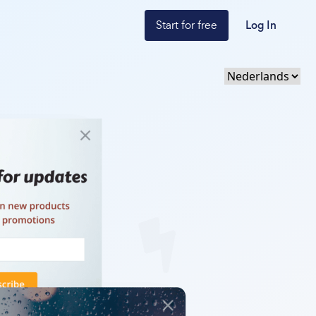
Start for free
Log In