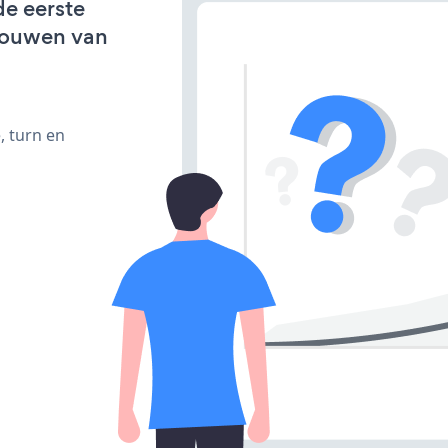
de eerste
bouwen van
, turn en