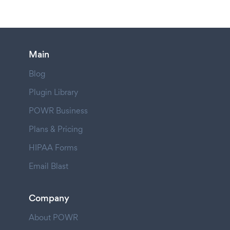
Main
Blog
Plugin Library
POWR Business
Plans & Pricing
HIPAA Forms
Email Blast
Company
About POWR