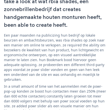
take a look at wat rbia shades, een
zonnebrillenbedrijf dat creates
handgemaakte houten monturen heeft,
been able to create heeft.
Een paar maanden na publicizing hun bedrijf op lokale
beurzen en ambachtsbeurzen, was rbia shades op zoek naar
een manier om online te verkopen. ze required the ability om
bezoekers de kwaliteit van hun product, hun lichtgewicht en
ergonomische ontwerpen, op een visueel aantrekkelijke
manier te laten zien. hun Bookmark bood hiervoor geen
adequate oplossing. ze probeerden een different third-party
apps voordat ze powr slider vonden en geen van hen leek
een onderdeel van de site en was onhandig en moeilijk te
gebruiken.
In a small amount of time van het aanmelden met de powr-
pop-up konden ze boost hun contacten meer dan 250% (meer
dan 600 echte contacten) constantly laten groeien tot meer
dan 6000 volgers met behulp van powr social voeden op hun
site. ze added powr slider als een visuele manier om hun