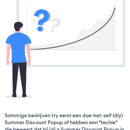
Sommige bedrijven try eerst een doe-het-zelf (diy)
Summer Discount Popup of hebben een "techie"
die beweert dat hij/zij a Summer Discount Popup in