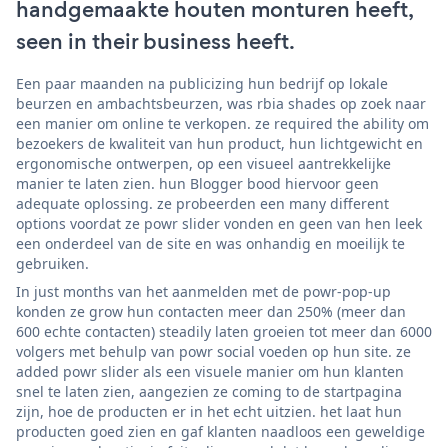
handgemaakte houten monturen heeft,
seen in their business heeft.
Een paar maanden na publicizing hun bedrijf op lokale
beurzen en ambachtsbeurzen, was rbia shades op zoek naar
een manier om online te verkopen. ze required the ability om
bezoekers de kwaliteit van hun product, hun lichtgewicht en
ergonomische ontwerpen, op een visueel aantrekkelijke
manier te laten zien. hun Blogger bood hiervoor geen
adequate oplossing. ze probeerden een many different
options voordat ze powr slider vonden en geen van hen leek
een onderdeel van de site en was onhandig en moeilijk te
gebruiken.
In just months van het aanmelden met de powr-pop-up
konden ze grow hun contacten meer dan 250% (meer dan
600 echte contacten) steadily laten groeien tot meer dan 6000
volgers met behulp van powr social voeden op hun site. ze
added powr slider als een visuele manier om hun klanten
snel te laten zien, aangezien ze coming to de startpagina
zijn, hoe de producten er in het echt uitzien. het laat hun
producten goed zien en gaf klanten naadloos een geweldige