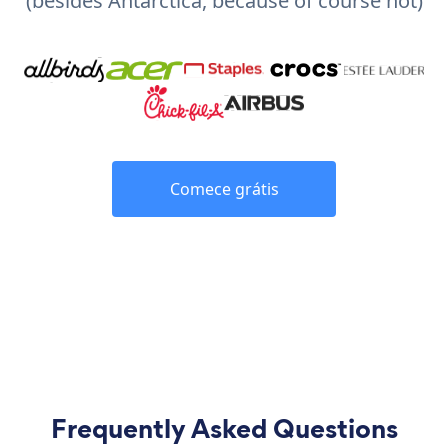
(besides Antarctica, because of course not)
Comece grátis
Frequently Asked Questions