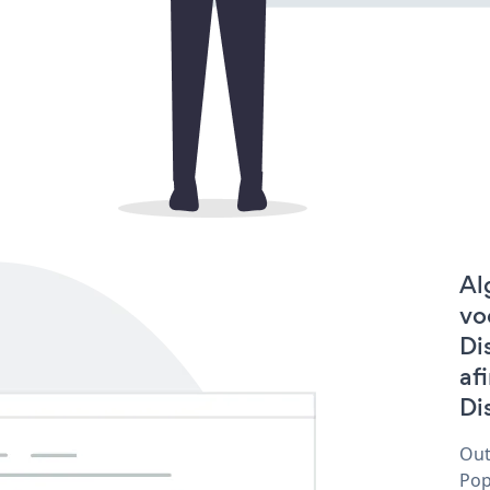
Al
vo
Di
af
Di
Out
Pop