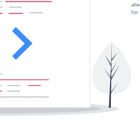
all
for