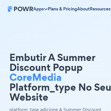
Apps
Plans & Pricing
About
Resources
Embutir A Summer
Discount Popup
CoreMedia
Platform_type No Se
Website
platform_type adicione A Summer Discount