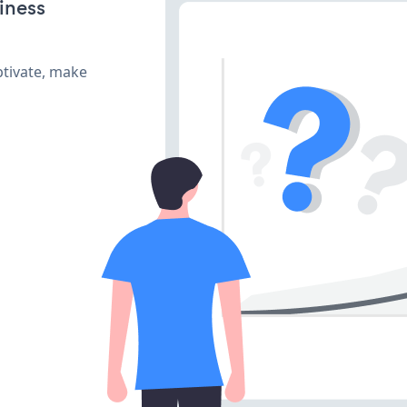
iness
ptivate, make