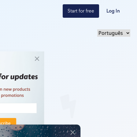
Start for free
Log In