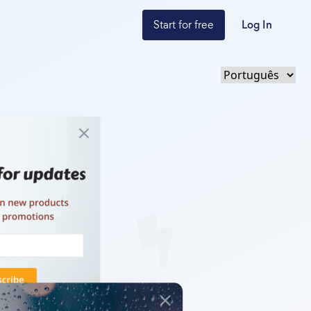
Start for free
Log In