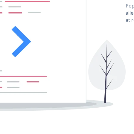
Pop
all
at 