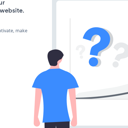
ur
 website.
ptivate, make