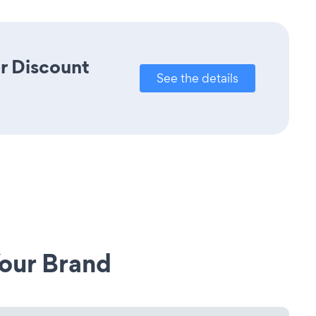
r Discount
See the details
our Brand