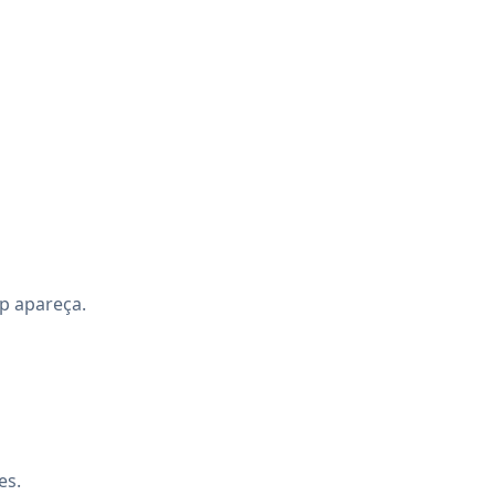
p apareça.
es.