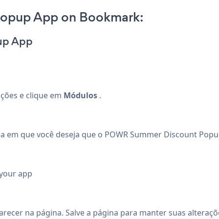
Popup App on Bookmark:
up App
rações e clique em
Módulos
.
na em que você deseja que o POWR Summer Discount Popu
 your app
cer na página. Salve a página para manter suas alteraçõ