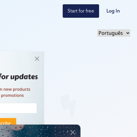
Start for free
Log In