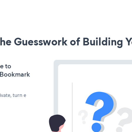
he Guesswork of Building Y
e to
r Bookmark
vate, turn e