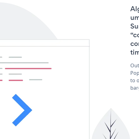
Al
um
Su
“c
co
tim
Out
Pop
to 
bar