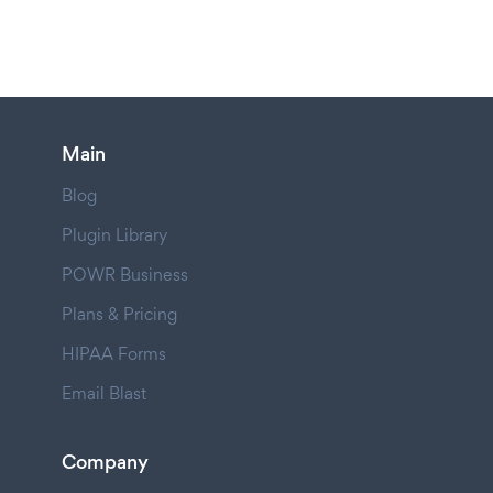
Main
Blog
Plugin Library
POWR Business
Plans & Pricing
HIPAA Forms
Email Blast
Company