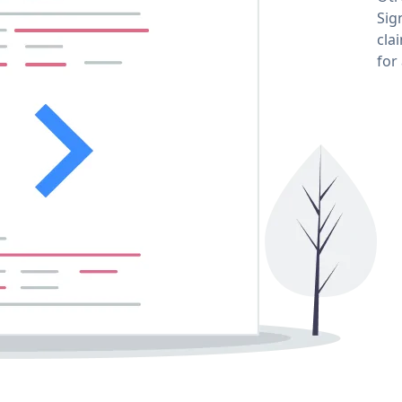
Sig
cla
for