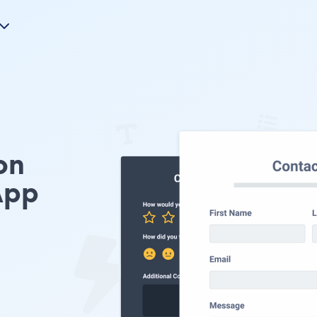
on
pp