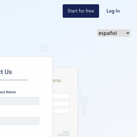
Start for free
Log In