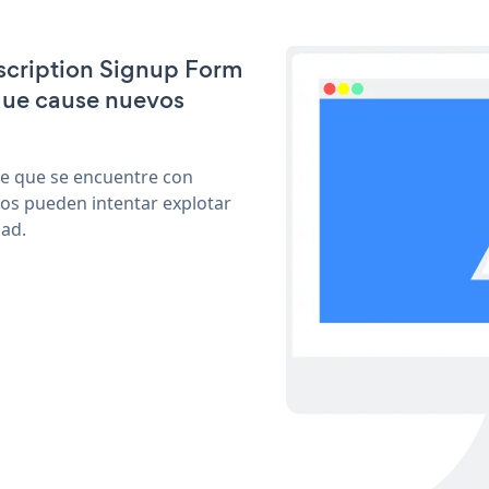
bscription Signup Form
que cause nuevos
le que se encuentre con
cos pueden intentar explotar
dad.