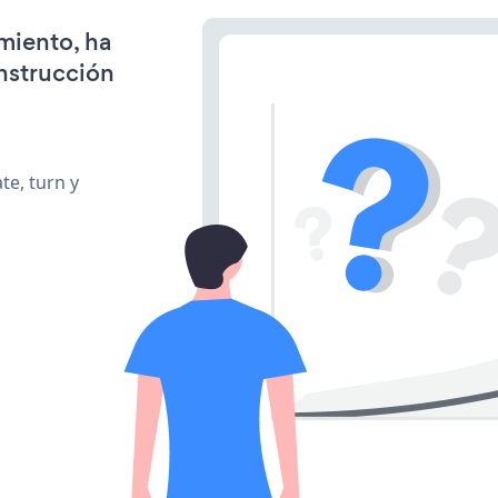
miento, ha
onstrucción
te, turn y