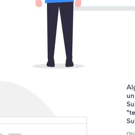
Al
un
Su
"t
Su
Otr