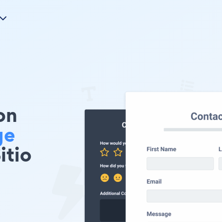
on
ge
itio