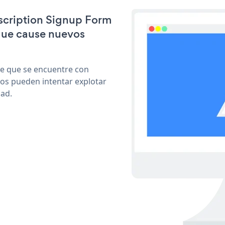
bscription Signup Form
que cause nuevos
le que se encuentre con
cos pueden intentar explotar
dad.