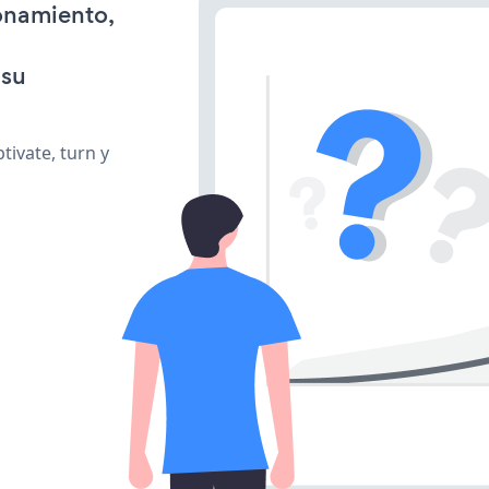
ionamiento,
 su
ivate, turn y