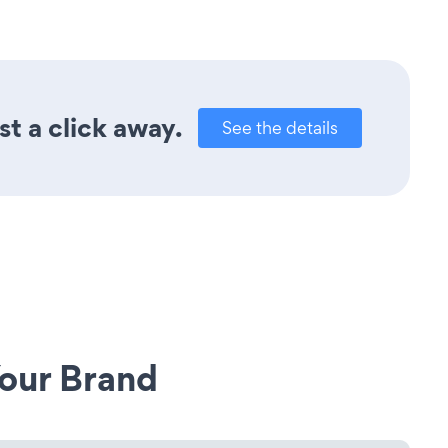
t a click away.
See the details
our Brand