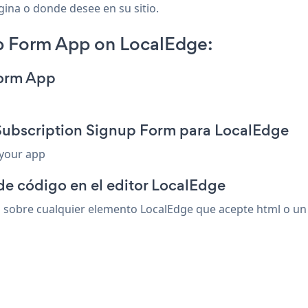
gina o donde desee en su sitio.
p Form App on LocalEdge:
Form App
 Subscription Signup Form para LocalEdge
 your app
de código en el editor LocalEdge
sobre cualquier elemento LocalEdge que acepte html o un có