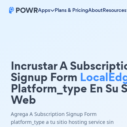
Apps
Plans & Pricing
About
Resources
Incrustar A Subscripti
Signup Form
LocalEd
Platform_type En Su S
Web
Agrega A Subscription Signup Form
platform_type a tu sitio hosting service sin