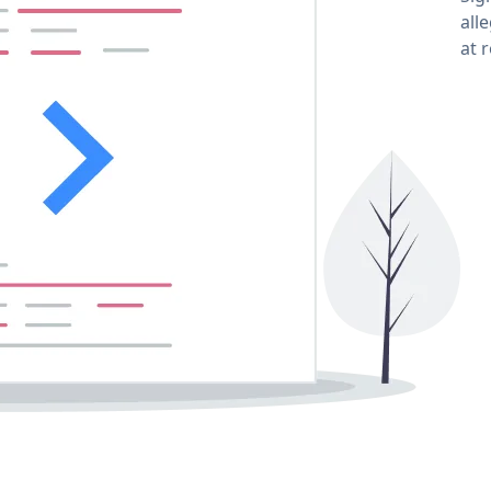
all
at 