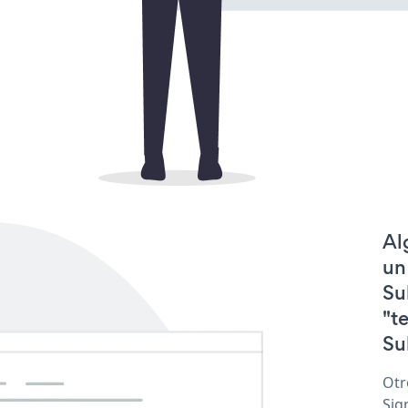
Al
un
Su
"t
Su
Otr
Sig