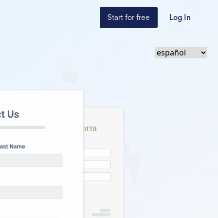
Start for free
Log In