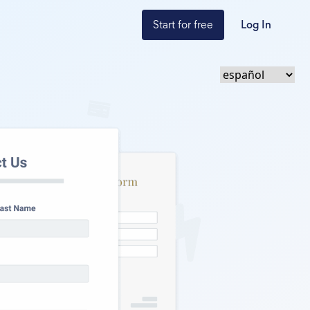
Start for free
Log In