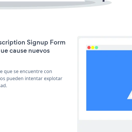
bscription Signup Form
que cause nuevos
le que se encuentre con
cos pueden intentar explotar
dad.