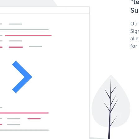
"t
Su
Otr
Sig
all
for