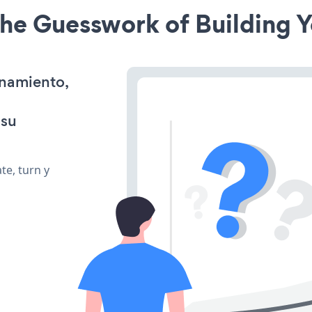
he Guesswork of Building Y
onamiento,
 su
te, turn y