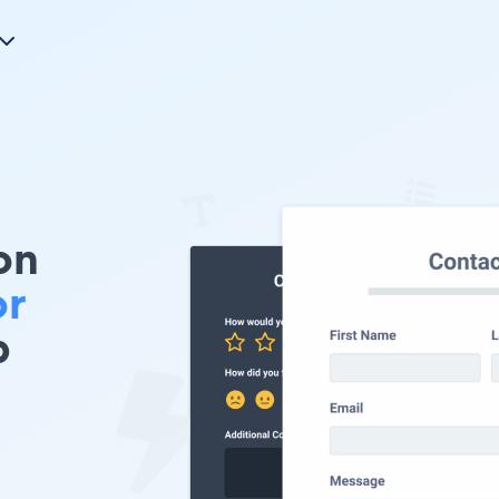
on
or
b