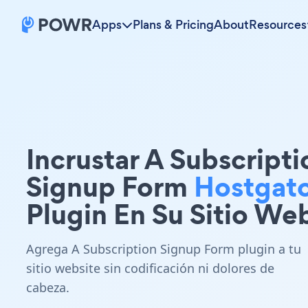
Apps
Plans & Pricing
About
Resources
Incrustar A Subscripti
Signup Form
Hostgat
Plugin En Su Sitio We
Agrega A Subscription Signup Form plugin a tu
sitio website sin codificación ni dolores de
cabeza.