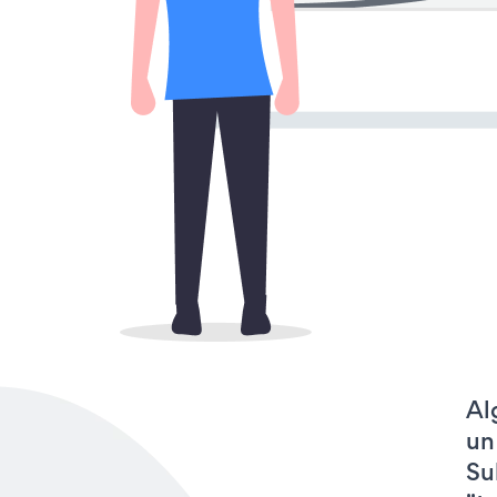
Al
un
Su