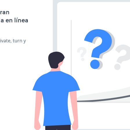
gran
a en línea
vate, turn y