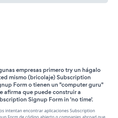
gunas empresas primero try un hágalo
ted mismo (bricolaje) Subscription
gnup Form o tienen un "computer guru"
e afirma que puede construir a
bscription Signup Form in 'no time'.
os intentan encontrar aplicaciones Subscription
nup Form de código abierto o companies abroad que