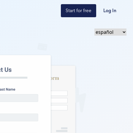
Start for free
Log In