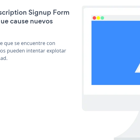
bscription Signup Form
que cause nuevos
le que se encuentre con
cos pueden intentar explotar
dad.