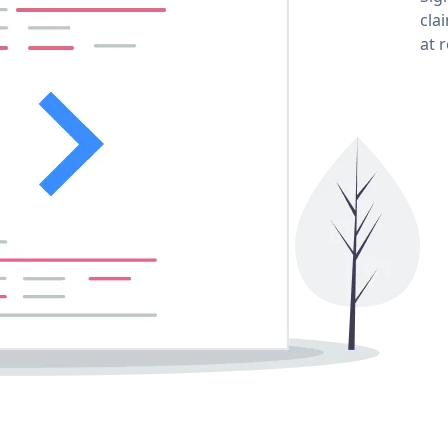
cla
at 