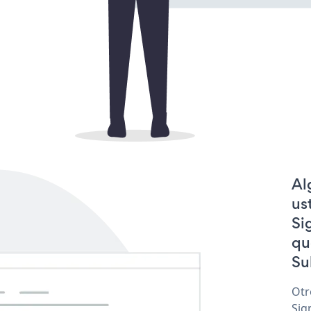
Al
us
Si
qu
Su
Otr
Sig