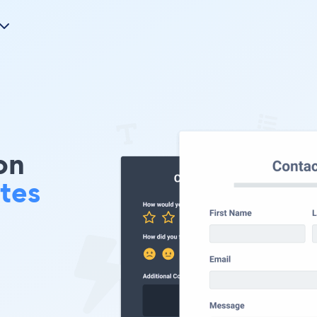
on
ites