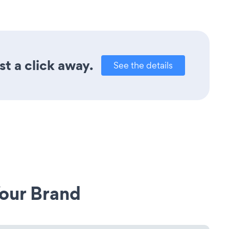
t a click away.
See the details
our Brand