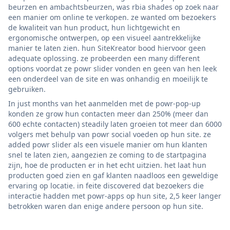
beurzen en ambachtsbeurzen, was rbia shades op zoek naar
een manier om online te verkopen. ze wanted om bezoekers
de kwaliteit van hun product, hun lichtgewicht en
ergonomische ontwerpen, op een visueel aantrekkelijke
manier te laten zien. hun SiteKreator bood hiervoor geen
adequate oplossing. ze probeerden een many different
options voordat ze powr slider vonden en geen van hen leek
een onderdeel van de site en was onhandig en moeilijk te
gebruiken.
In just months van het aanmelden met de powr-pop-up
konden ze grow hun contacten meer dan 250% (meer dan
600 echte contacten) steadily laten groeien tot meer dan 6000
volgers met behulp van powr social voeden op hun site. ze
added powr slider als een visuele manier om hun klanten
snel te laten zien, aangezien ze coming to de startpagina
zijn, hoe de producten er in het echt uitzien. het laat hun
producten goed zien en gaf klanten naadloos een geweldige
ervaring op locatie. in feite discovered dat bezoekers die
interactie hadden met powr-apps op hun site, 2,5 keer langer
betrokken waren dan enige andere persoon op hun site.