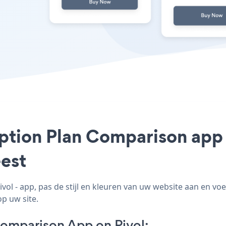
iption Plan Comparison app 
est
l - app, pas de stijl en kleuren van uw website aan en vo
op uw site.
Comparison App on Pivol: