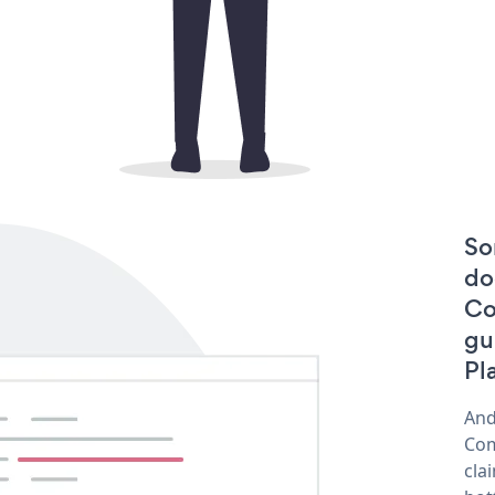
So
do
Co
gu
Pl
And
Com
cla