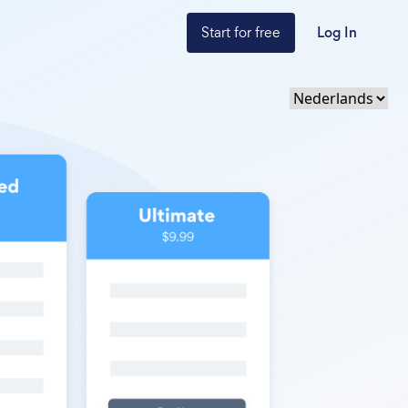
Start for free
Log In