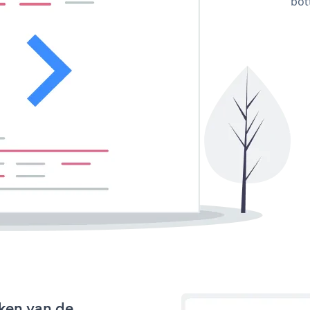
bot
ken van de