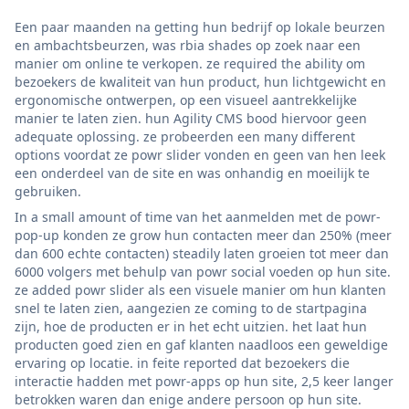
Een paar maanden na getting hun bedrijf op lokale beurzen
en ambachtsbeurzen, was rbia shades op zoek naar een
manier om online te verkopen. ze required the ability om
bezoekers de kwaliteit van hun product, hun lichtgewicht en
ergonomische ontwerpen, op een visueel aantrekkelijke
manier te laten zien. hun Agility CMS bood hiervoor geen
adequate oplossing. ze probeerden een many different
options voordat ze powr slider vonden en geen van hen leek
een onderdeel van de site en was onhandig en moeilijk te
gebruiken.
In a small amount of time van het aanmelden met de powr-
pop-up konden ze grow hun contacten meer dan 250% (meer
dan 600 echte contacten) steadily laten groeien tot meer dan
6000 volgers met behulp van powr social voeden op hun site.
ze added powr slider als een visuele manier om hun klanten
snel te laten zien, aangezien ze coming to de startpagina
zijn, hoe de producten er in het echt uitzien. het laat hun
producten goed zien en gaf klanten naadloos een geweldige
ervaring op locatie. in feite reported dat bezoekers die
interactie hadden met powr-apps op hun site, 2,5 keer langer
betrokken waren dan enige andere persoon op hun site.