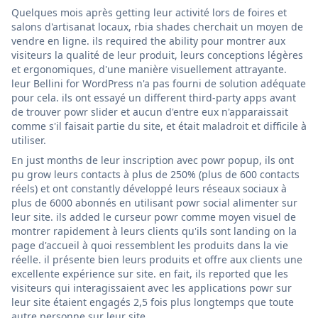
Quelques mois après getting leur activité lors de foires et
salons d'artisanat locaux, rbia shades cherchait un moyen de
vendre en ligne. ils required the ability pour montrer aux
visiteurs la qualité de leur produit, leurs conceptions légères
et ergonomiques, d'une manière visuellement attrayante.
leur Bellini for WordPress n'a pas fourni de solution adéquate
pour cela. ils ont essayé un different third-party apps avant
de trouver powr slider et aucun d'entre eux n'apparaissait
comme s'il faisait partie du site, et était maladroit et difficile à
utiliser.
En just months de leur inscription avec powr popup, ils ont
pu grow leurs contacts à plus de 250% (plus de 600 contacts
réels) et ont constantly développé leurs réseaux sociaux à
plus de 6000 abonnés en utilisant powr social alimenter sur
leur site. ils added le curseur powr comme moyen visuel de
montrer rapidement à leurs clients qu'ils sont landing on la
page d'accueil à quoi ressemblent les produits dans la vie
réelle. il présente bien leurs produits et offre aux clients une
excellente expérience sur site. en fait, ils reported que les
visiteurs qui interagissaient avec les applications powr sur
leur site étaient engagés 2,5 fois plus longtemps que toute
autre personne sur leur site.