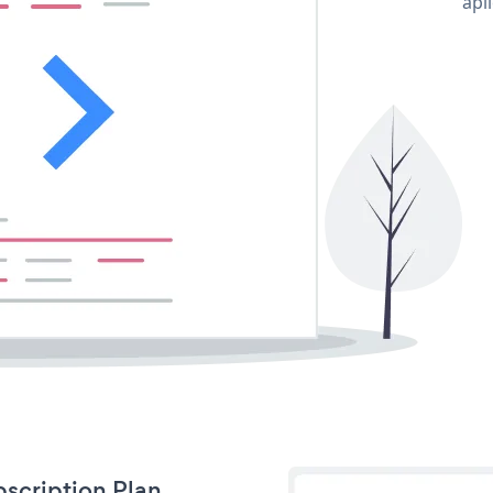
apl
bscription Plan