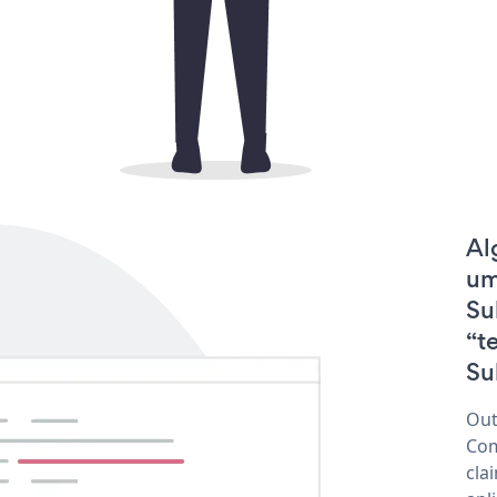
Al
um
Su
“t
Su
Out
Com
cla