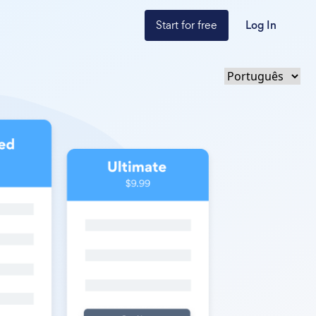
Start for free
Log In