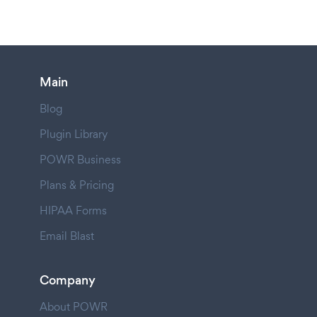
Main
Blog
Plugin Library
POWR Business
Plans & Pricing
HIPAA Forms
Email Blast
Company
About POWR