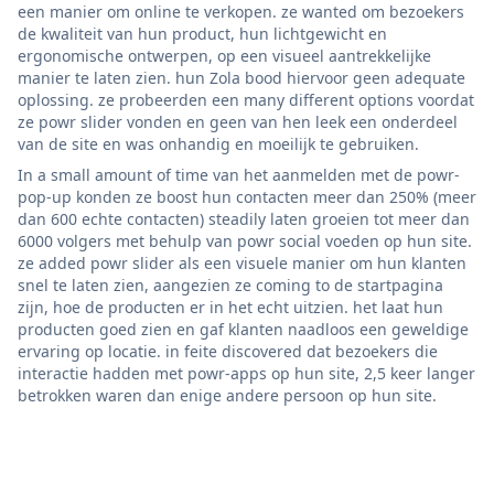
een manier om online te verkopen. ze wanted om bezoekers
de kwaliteit van hun product, hun lichtgewicht en
ergonomische ontwerpen, op een visueel aantrekkelijke
manier te laten zien. hun Zola bood hiervoor geen adequate
oplossing. ze probeerden een many different options voordat
ze powr slider vonden en geen van hen leek een onderdeel
van de site en was onhandig en moeilijk te gebruiken.
In a small amount of time van het aanmelden met de powr-
pop-up konden ze boost hun contacten meer dan 250% (meer
dan 600 echte contacten) steadily laten groeien tot meer dan
6000 volgers met behulp van powr social voeden op hun site.
ze added powr slider als een visuele manier om hun klanten
snel te laten zien, aangezien ze coming to de startpagina
zijn, hoe de producten er in het echt uitzien. het laat hun
producten goed zien en gaf klanten naadloos een geweldige
ervaring op locatie. in feite discovered dat bezoekers die
interactie hadden met powr-apps op hun site, 2,5 keer langer
betrokken waren dan enige andere persoon op hun site.